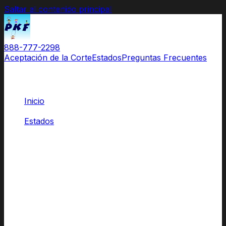
Saltar al contenido principal
888-777-2298
Aceptación de la Corte
Estados
Preguntas Frecuentes
Inicio
/
Estados
/
Nueva York
Clases para Padres
Aprobadas por las Cortes de Nueva
York
El Original.
El nombre que los abogados recomiendan
y las cortes