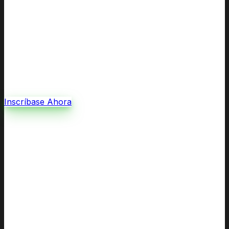
Inscríbase Ahora