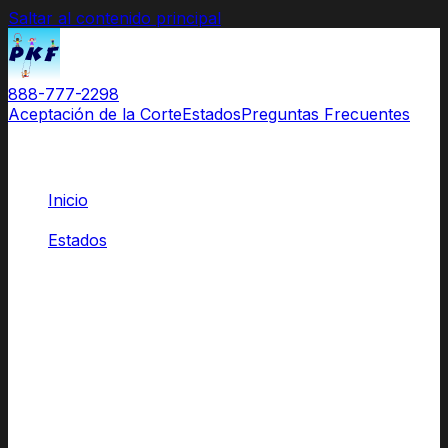
Saltar al contenido principal
888-777-2298
Aceptación de la Corte
Estados
Preguntas Frecuentes
Inicio
/
Estados
/
Connecticut
Clases para Padres
Aprobadas por las Cortes de
Connecticut
El Original.
El nombre que los abogados recomiendan
y las cortes