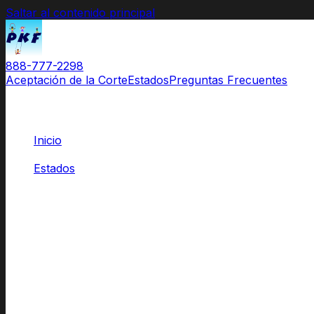
Saltar al contenido principal
888-777-2298
Aceptación de la Corte
Estados
Preguntas Frecuentes
Inicio
/
Estados
/
Virginia Occidental
Clases para Padres
Aprobadas por las Cortes de Virginia
El Original.
El nombre que los abogados recomiendan
y las cortes c