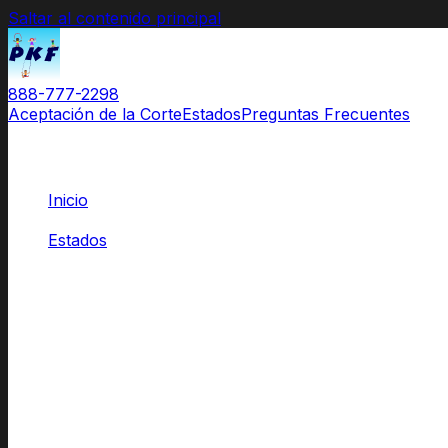
Saltar al contenido principal
888-777-2298
Aceptación de la Corte
Estados
Preguntas Frecuentes
Inicio
/
Estados
/
Washington
Clases para Padres
Aprobadas por las Cortes de Washin
El Original.
El nombre que los abogados recomiendan
y las cortes c