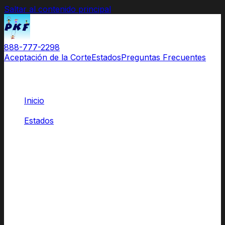
Saltar al contenido principal
888-777-2298
Aceptación de la Corte
Estados
Preguntas Frecuentes
Inicio
/
Estados
/
Míchigan
Clases para Padres
Aprobadas por las Cortes de
Míchigan
El Original.
El nombre que los abogados recomiendan
y las cortes