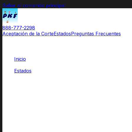
Saltar al contenido principal
888-777-2298
Aceptación de la Corte
Estados
Preguntas Frecuentes
Inicio
/
Estados
/
Kansas
Clases para Padres
Aprobadas por las Cortes de Kansas
El Original.
El nombre que los abogados recomiendan
y las cortes c