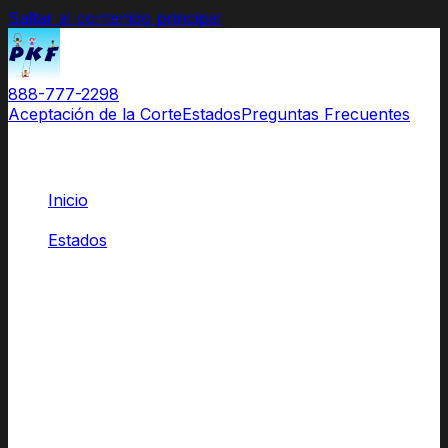
Saltar al contenido principal
888-777-2298
Aceptación de la Corte
Estados
Preguntas Frecuentes
Inicio
/
Estados
/
Iowa
Clases para Padres
Aprobadas por las Cortes de Iowa
El Original.
El nombre que los abogados recomiendan
y las cortes
conocen.