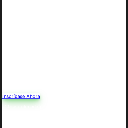
Inscríbase Ahora
¿Clase ordenada por la corte por divorcio o custodia, o
referida por un trabajador social? Nuestras Clases de
Coparentalidad y Crianza cumplen con todos los
requisitos de la corte y de las agencias.